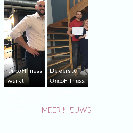
OncoFITness
De eerste
werkt
OncoFITness
samen met
deelnemers
Trainen met
zijn
MEER NIEUWS
Kanker
geslaagd!