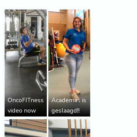
OncoFITness
Academas is
video now
geslaagd!!
available in
English