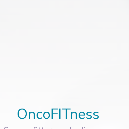
OncoFITness