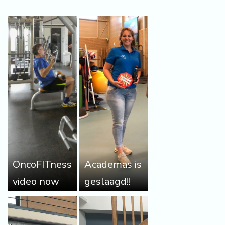
OncoFITness
Academas is
video now
geslaagd!!
available in
English