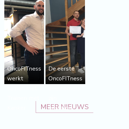
OncoFITness
De eerste
werkt
OncoFITness
samen met
deelnemers
Trainen met
zijn
MEER NIEUWS
Kanker
geslaagd!