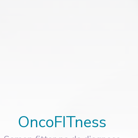
OncoFITness