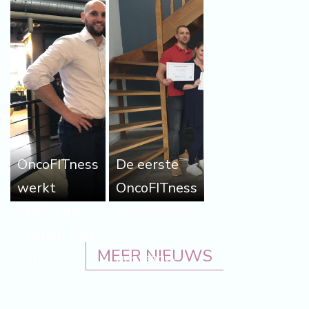
OncoFITness
De eerste
werkt
OncoFITness
samen met
deelnemers
Trainen met
zijn
MEER NIEUWS
Kanker
geslaagd!