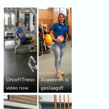
OncoFITness
Academas is
video now
geslaagd!!
available in
English