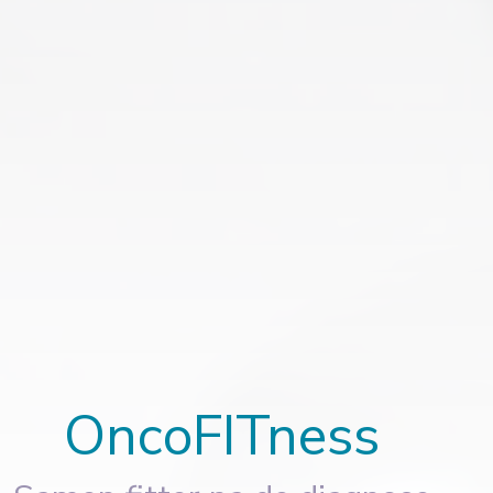
OncoFITness